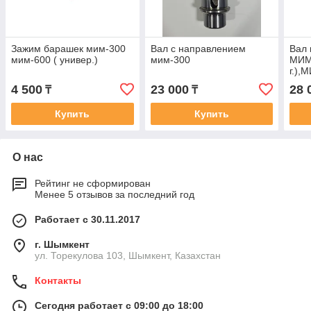
Зажим барашек мим-300
Вал с направлением
Вал 
мим-600 ( универ.)
мим-300
МИМ
г.),
МИМ-
4 500
23 000
28 
₸
₸
Купить
Купить
О нас
Рейтинг не сформирован
Менее 5 отзывов за последний год
Работает с 30.11.2017
г. Шымкент
ул. Торекулова 103, Шымкент, Казахстан
Контакты
Сегодня работает с 09:00 до 18:00