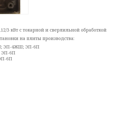
12/3 кВт с токарной и сверлильной обработкой
становки на плиты производства:
; ЭП-4ЖШ; ЭП-6П
 ЭП-6П
ЭП-6П