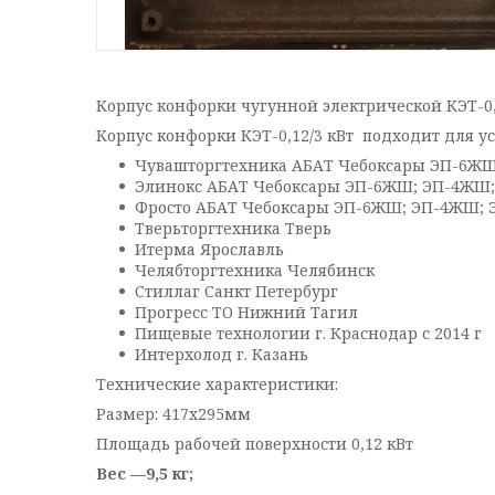
Корпус конфорки чугунной электрической КЭТ-0,
Корпус конфорки КЭТ-0,12/3 кВт подходит для у
Чувашторгтехника АБАТ Чебоксары ЭП-6ЖШ
Элинокс АБАТ Чебоксары ЭП-6ЖШ; ЭП-4ЖШ;
Фросто АБАТ Чебоксары ЭП-6ЖШ; ЭП-4ЖШ; 
Тверьторгтехника Тверь
Итерма Ярославль
Челябторгтехника Челябинск
Стиллаг Санкт Петербург
Прогресс ТО Нижний Тагил
Пищевые технологии г. Краснодар с 2014 г
Интерхолод г. Казань
Технические характеристики:
Размер: 417х295мм
Площадь рабочей поверхности 0,12 кВт
Вес —9,5 кг;