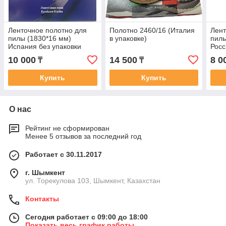
Ленточное полотно для
Полотно 2460/16 (Италия
Лент
пилы (1830*16 мм)
в упаковке)
пилы
Испания без упаковки
Росс
10 000
14 500
8 0
₸
₸
Купить
Купить
О нас
Рейтинг не сформирован
Менее 5 отзывов за последний год
Работает с 30.11.2017
г. Шымкент
ул. Торекулова 103, Шымкент, Казахстан
Контакты
Сегодня работает с 09:00 до 18:00
Показать весь график работы