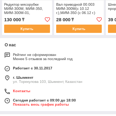
Редуктор мясорубки
Вал приводной 00.003
Шнек
МИМ-300М, МИМ-350,
МИМ-300М(с 10.12
про
МИМ-300М-01,
г.),МИМ-350 (с 06.12 г.)
МИМ-600М (нового
МИМ-600М (с 11.12 г.)
130 000
28 000
39 
₸
₸
образца)
Купить
Купить
О нас
Рейтинг не сформирован
Менее 5 отзывов за последний год
Работает с 30.11.2017
г. Шымкент
ул. Торекулова 103, Шымкент, Казахстан
Контакты
Сегодня работает с 09:00 до 18:00
Показать весь график работы