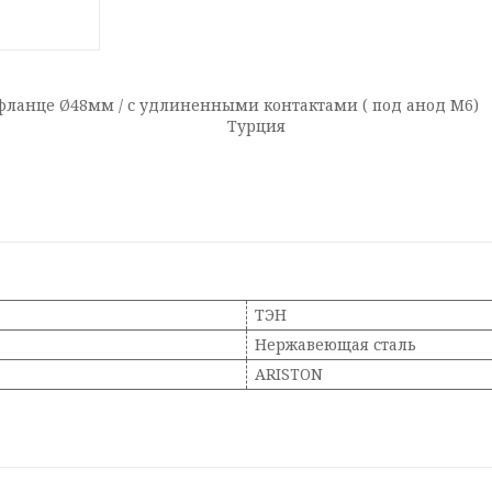
нержавейка) на фланце Ø48мм / с удлиненн
Турция
ТЭН
Нержавеющая сталь
ARISTON