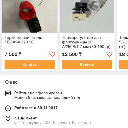
Термоограничитель
Терморегулятор для
Тер
TECASA 320 °C
фритюрницы 20
55.1
А/250В/1,7 мм (50-190 гр)
гр.)
Аналог 55.13039.310
7 500
12 500
18 
₸
₸
Купить
Купить
О нас
Рейтинг не сформирован
Менее 5 отзывов за последний год
Работает с 30.11.2017
г. Шымкент
ул. Торекулова 103, Шымкент, Казахстан