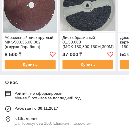
Абразивный диск круглый
Диск образивный
Диск
МКК-500.35.00.002
01.30.000
кар
(шкурка барабана)
(МОК-150,300,150М,300М)
-150
8 500
47 000
54 
₸
₸
Купить
Купить
О нас
Рейтинг не сформирован
Менее 5 отзывов за последний год
Работает с 30.11.2017
г. Шымкент
ул. Торекулова 103, Шымкент, Казахстан