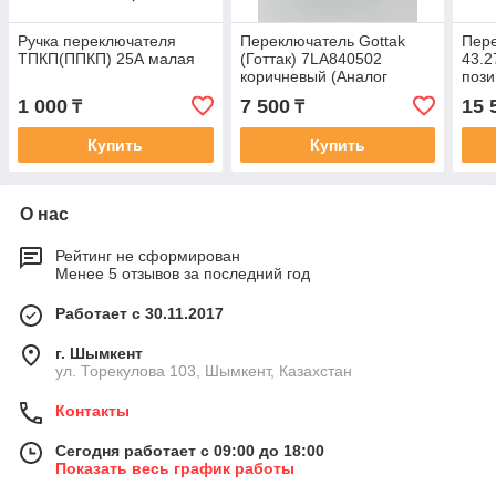
Ручка переключателя
Переключатель Gottak
Пер
ТПКП(ППКП) 25А малая
(Готтак) 7LA840502
43.2
коричневый (Аналог
поз
переключателя Gottak
1 000
7 500
15 
₸
₸
840511К)
Купить
Купить
О нас
Рейтинг не сформирован
Менее 5 отзывов за последний год
Работает с 30.11.2017
г. Шымкент
ул. Торекулова 103, Шымкент, Казахстан
Контакты
Сегодня работает с 09:00 до 18:00
Показать весь график работы