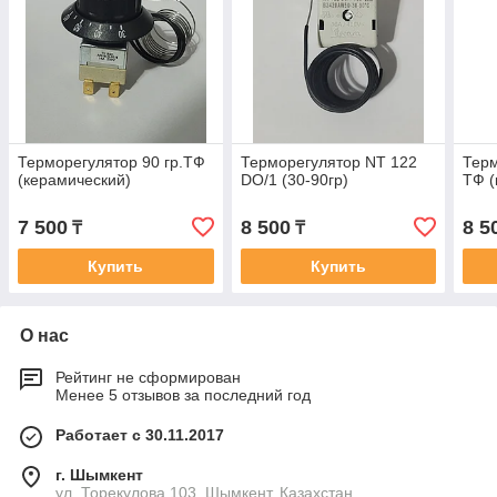
Терморегулятор 90 гр.ТФ
Терморегулятор NT 122
Терм
(керамический)
DO/1 (30-90гр)
ТФ (
7 500
8 500
8 5
₸
₸
Купить
Купить
О нас
Рейтинг не сформирован
Менее 5 отзывов за последний год
Работает с 30.11.2017
г. Шымкент
ул. Торекулова 103, Шымкент, Казахстан