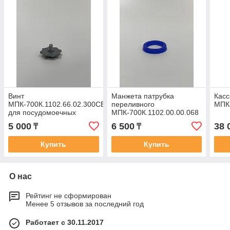
Винт
Манжета патрубка
Касс
МПК-700К.1102.66.02.300СБ
переливного
МПК
для посудомоечных
МПК-700К.1102.00.00.068
машин Abat
Абат
5 000
6 500
38 
₸
₸
(72011006460)
Купить
Купить
О нас
Рейтинг не сформирован
Менее 5 отзывов за последний год
Работает с 30.11.2017