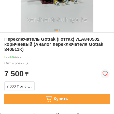
Переключатель Gottak (Готтак) 7LA840502
коричневый (Аналог переключателя Gottak
840511К)
В наличии
Опт и розница
7 500
₸
7 000 ₸
от 5 шт.
Купить